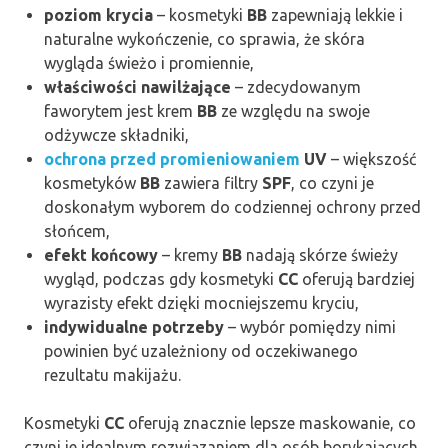
poziom krycia
– kosmetyki
BB
zapewniają lekkie i
naturalne wykończenie, co sprawia, że skóra
wygląda świeżo i promiennie,
właściwości nawilżające
– zdecydowanym
faworytem jest krem
BB
ze względu na swoje
odżywcze składniki,
ochrona przed promieniowaniem
UV
– większość
kosmetyków
BB
zawiera filtry
SPF
, co czyni je
doskonałym wyborem do codziennej ochrony przed
słońcem,
efekt końcowy
– kremy
BB
nadają skórze świeży
wygląd, podczas gdy kosmetyki
CC
oferują bardziej
wyrazisty efekt dzięki mocniejszemu kryciu,
indywidualne potrzeby
– wybór pomiędzy nimi
powinien być uzależniony od oczekiwanego
rezultatu makijażu.
Kosmetyki
CC
oferują znacznie lepsze maskowanie, co
czyni je idealnym rozwiązaniem dla osób borykających