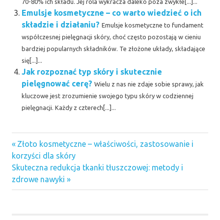
70-80% ich składu. Jej rola wykracza daleko poza zwykłe[...]...
Emulsje kosmetyczne – co warto wiedzieć o ich
składzie i działaniu?
Emulsje kosmetyczne to fundament
współczesnej pielęgnacji skóry, choć często pozostają w cieniu
bardziej popularnych składników. Te złożone układy, składające
się[...]...
Jak rozpoznać typ skóry i skutecznie
pielęgnować cerę?
Wielu z nas nie zdaje sobie sprawy, jak
kluczowe jest zrozumienie swojego typu skóry w codziennej
pielęgnacji. Każdy z czterech[...]...
Previous
Nawigacja
Złoto kosmetyczne – właściwości, zastosowanie i
Post:
korzyści dla skóry
wpisu
Next
Skuteczna redukcja tkanki tłuszczowej: metody i
Post:
zdrowe nawyki