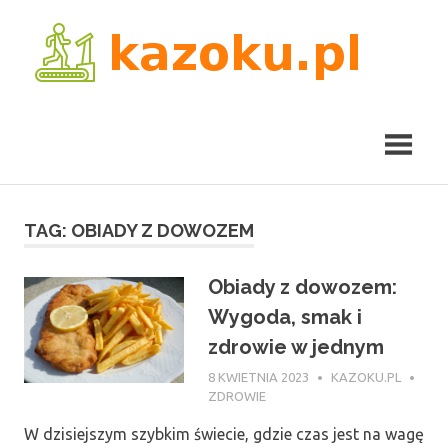
Skip
kaz
to
content
TAG:
OBIADY Z DOWOZEM
Obiady z dowozem:
Wygoda, smak i
zdrowie w jednym
8 KWIETNIA 2023
KAZOKU.PL
ZDROWIE
W dzisiejszym szybkim świecie, gdzie czas jest na wagę