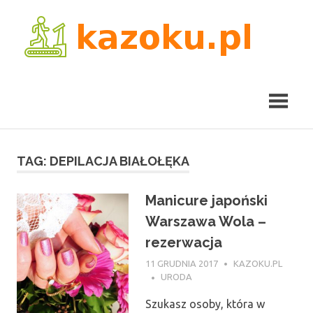
Skip
kaz
to
content
TAG:
DEPILACJA BIAŁOŁĘKA
Manicure japoński
Warszawa Wola –
rezerwacja
11 GRUDNIA 2017
KAZOKU.PL
URODA
Szukasz osoby, która w