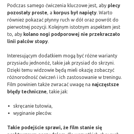
Podczas samego ćwiczenia kluczowe jest, aby
plecy
pozostały proste
, a
korpus był napięty
. Warto
również pokazać płynny ruch w dół oraz powrót do
pierwotnej pozycji. Kolejnym istotnym aspektem jest
to, aby
kolano nogi podporowej nie przekraczało
linii palców stopy
.
Interesującym dodatkiem mogą być różne warianty
przysiadu jednonóż, takie jak przysiad do skrzyni.
Dzięki temu widzowie będą mieli okazję zobaczyć
różnorodność ćwiczeń i ich zastosowanie w treningu.
Film powinien także zwracać uwagę na
najczęstsze
błędy techniczne
, takie jak:
skręcanie tułowia,
wyginanie pleców.
Takie podejście sprawi, że film stanie się