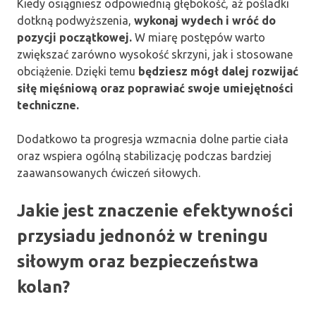
Kiedy osiągniesz odpowiednią głębokość, aż pośladki
dotkną podwyższenia,
wykonaj wydech i wróć do
pozycji początkowej.
W miarę postępów warto
zwiększać zarówno wysokość skrzyni, jak i stosowane
obciążenie. Dzięki temu
będziesz mógł dalej rozwijać
siłę mięśniową oraz poprawiać swoje umiejętności
techniczne.
Dodatkowo ta progresja wzmacnia dolne partie ciała
oraz wspiera ogólną stabilizację podczas bardziej
zaawansowanych ćwiczeń siłowych.
Jakie jest znaczenie efektywności
przysiadu jednonóż w treningu
siłowym oraz bezpieczeństwa
kolan?