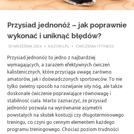
Przysiad jednonóż – jak poprawnie
wykonać i uniknąć błędów?
30 WRZEŚNIA 2024
KAZOKU.PL
ĆWICZENIA I FITNESS
Przysiad jednonóż to jedno z najbardziej
wymagających, a zarazem efektywnych ćwiczeń
kalistenicznych, które przyciąga uwagę zarówno
amatorów, jak i doświadczonych sportowców. To nie
tylko świetny sposób na rozwijanie siły nóg, ale także
doskonałe ćwiczenie poprawiające równowagę i
stabilność ciała. Warto zaznaczyć, że przysiad
jednonóż pozwala na wyrównanie asymetrii
powstałych na skutek kontuzji czy długoterminowego
treningu, co czyni go cennym elementem każdego
programu treningowego. Chociaż poziom trudności