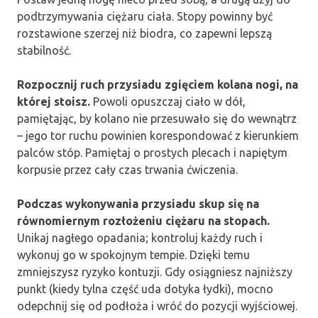
podtrzymywania ciężaru ciała. Stopy powinny być
rozstawione szerzej niż biodra, co zapewni lepszą
stabilność.
Rozpocznij ruch przysiadu zgięciem kolana nogi, na
której stoisz.
Powoli opuszczaj ciało w dół,
pamiętając, by kolano nie przesuwało się do wewnątrz
– jego tor ruchu powinien korespondować z kierunkiem
palców stóp. Pamiętaj o prostych plecach i napiętym
korpusie przez cały czas trwania ćwiczenia.
Podczas wykonywania przysiadu skup się na
równomiernym rozłożeniu ciężaru na stopach.
Unikaj nagłego opadania; kontroluj każdy ruch i
wykonuj go w spokojnym tempie. Dzięki temu
zmniejszysz ryzyko kontuzji. Gdy osiągniesz najniższy
punkt (kiedy tylna część uda dotyka łydki), mocno
odepchnij się od podłoża i wróć do pozycji wyjściowej.