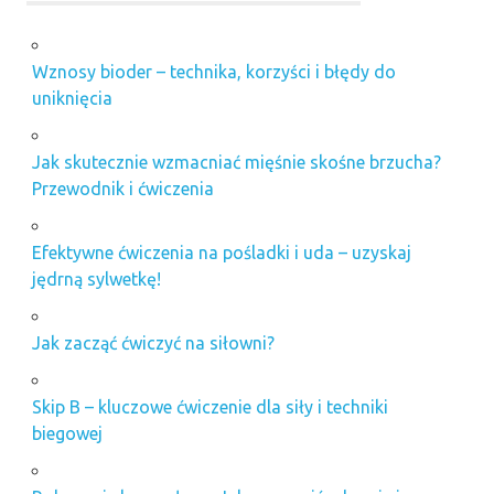
Wznosy bioder – technika, korzyści i błędy do
uniknięcia
Jak skutecznie wzmacniać mięśnie skośne brzucha?
Przewodnik i ćwiczenia
Efektywne ćwiczenia na pośladki i uda – uzyskaj
jędrną sylwetkę!
Jak zacząć ćwiczyć na siłowni?
Skip B – kluczowe ćwiczenie dla siły i techniki
biegowej