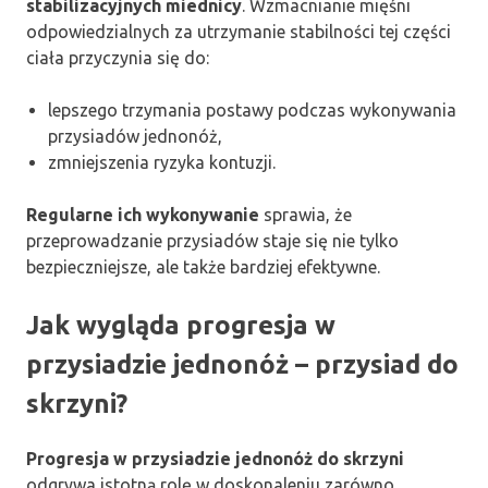
stabilizacyjnych miednicy
. Wzmacnianie mięśni
odpowiedzialnych za utrzymanie stabilności tej części
ciała przyczynia się do:
lepszego trzymania postawy podczas wykonywania
przysiadów jednonóż,
zmniejszenia ryzyka kontuzji.
Regularne ich wykonywanie
sprawia, że
przeprowadzanie przysiadów staje się nie tylko
bezpieczniejsze, ale także bardziej efektywne.
Jak wygląda progresja w
przysiadzie jednonóż – przysiad do
skrzyni?
Progresja w przysiadzie jednonóż do skrzyni
odgrywa istotną rolę w doskonaleniu zarówno