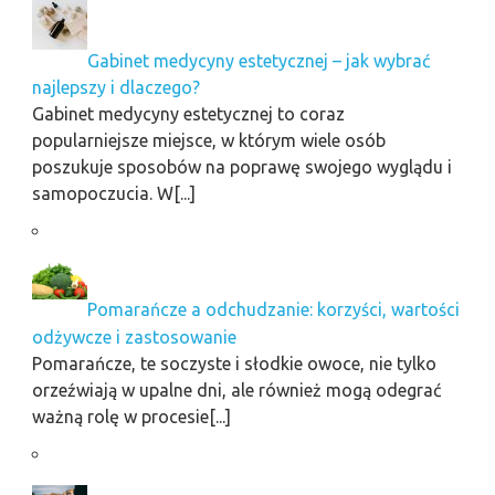
Gabinet medycyny estetycznej – jak wybrać
najlepszy i dlaczego?
Gabinet medycyny estetycznej to coraz
popularniejsze miejsce, w którym wiele osób
poszukuje sposobów na poprawę swojego wyglądu i
samopoczucia. W[...]
Pomarańcze a odchudzanie: korzyści, wartości
odżywcze i zastosowanie
Pomarańcze, te soczyste i słodkie owoce, nie tylko
orzeźwiają w upalne dni, ale również mogą odegrać
ważną rolę w procesie[...]