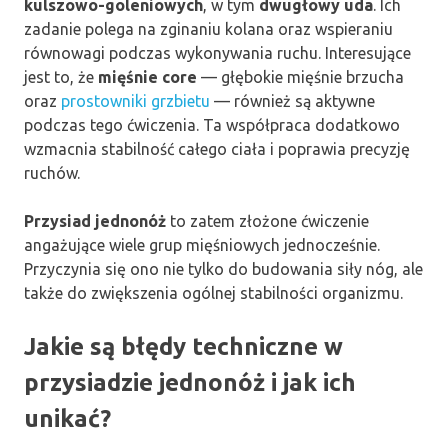
kulszowo-goleniowych
, w tym
dwugłowy uda
. Ich
zadanie polega na zginaniu kolana oraz wspieraniu
równowagi podczas wykonywania ruchu. Interesujące
jest to, że
mięśnie core
— głębokie mięśnie brzucha
oraz
prostowniki grzbietu
— również są aktywne
podczas tego ćwiczenia. Ta współpraca dodatkowo
wzmacnia stabilność całego ciała i poprawia precyzję
ruchów.
Przysiad jednonóż
to zatem złożone ćwiczenie
angażujące wiele grup mięśniowych jednocześnie.
Przyczynia się ono nie tylko do budowania siły nóg, ale
także do zwiększenia ogólnej stabilności organizmu.
Jakie są błędy techniczne w
przysiadzie jednonóż i jak ich
unikać?