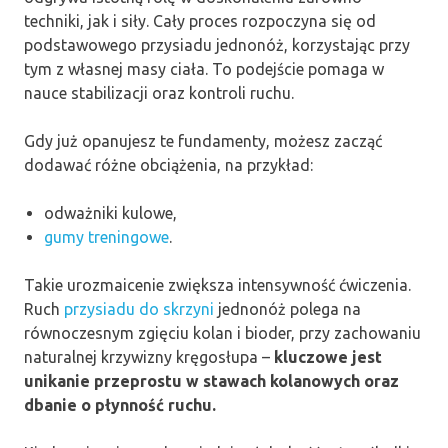
techniki, jak i siły. Cały proces rozpoczyna się od
podstawowego przysiadu jednonóż, korzystając przy
tym z własnej masy ciała. To podejście pomaga w
nauce stabilizacji oraz kontroli ruchu.
Gdy już opanujesz te fundamenty, możesz zacząć
dodawać różne obciążenia, na przykład:
odważniki kulowe,
gumy treningowe
.
Takie urozmaicenie zwiększa intensywność ćwiczenia.
Ruch
przysiadu do skrzyni
jednonóż polega na
równoczesnym zgięciu kolan i bioder, przy zachowaniu
naturalnej krzywizny kręgosłupa –
kluczowe jest
unikanie przeprostu w stawach kolanowych oraz
dbanie o płynność ruchu.