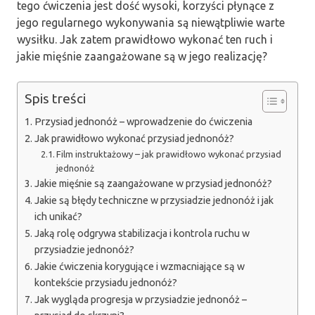
tego ćwiczenia jest dość wysoki, korzyści płynące z
jego regularnego wykonywania są niewątpliwie warte
wysiłku. Jak zatem prawidłowo wykonać ten ruch i
jakie mięśnie zaangażowane są w jego realizację?
Spis treści
Przysiad jednonóż – wprowadzenie do ćwiczenia
Jak prawidłowo wykonać przysiad jednonóż?
Film instruktażowy – jak prawidłowo wykonać przysiad
jednonóż
Jakie mięśnie są zaangażowane w przysiad jednonóż?
Jakie są błędy techniczne w przysiadzie jednonóż i jak
ich unikać?
Jaką rolę odgrywa stabilizacja i kontrola ruchu w
przysiadzie jednonóż?
Jakie ćwiczenia korygujące i wzmacniające są w
kontekście przysiadu jednonóż?
Jak wygląda progresja w przysiadzie jednonóż –