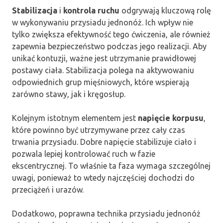
Stabilizacja
i
kontrola ruchu
odgrywają kluczową rolę
w wykonywaniu przysiadu jednonóż. Ich wpływ nie
tylko zwiększa efektywność tego ćwiczenia, ale również
zapewnia bezpieczeństwo podczas jego realizacji. Aby
unikać kontuzji, ważne jest utrzymanie prawidłowej
postawy ciała. Stabilizacja polega na aktywowaniu
odpowiednich grup mięśniowych, które wspierają
zarówno stawy, jak i kręgosłup.
Kolejnym istotnym elementem jest
napięcie korpusu
,
które powinno być utrzymywane przez cały czas
trwania przysiadu. Dobre napięcie stabilizuje ciało i
pozwala lepiej kontrolować ruch w fazie
ekscentrycznej. To właśnie ta faza wymaga szczególnej
uwagi, ponieważ to wtedy najczęściej dochodzi do
przeciążeń i urazów.
Dodatkowo, poprawna technika przysiadu jednonóż